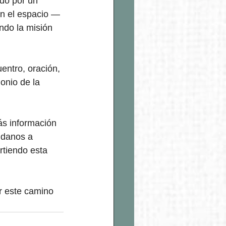
do por un 
an el espacio — 
ndo la misión 
entro, oración, 
nio de la 
ás información 
údanos a 
tiendo esta 
r este camino 