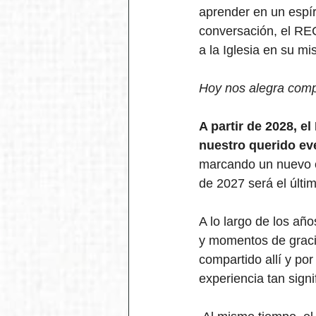
aprender en un espíri
conversación, el REC
a la Iglesia en su mi
Hoy nos alegra compa
A partir de 2028, e
nuestro querido ev
marcando un nuevo ca
de 2027 será el últi
A lo largo de los añ
y momentos de graci
compartido allí y p
experiencia tan signi