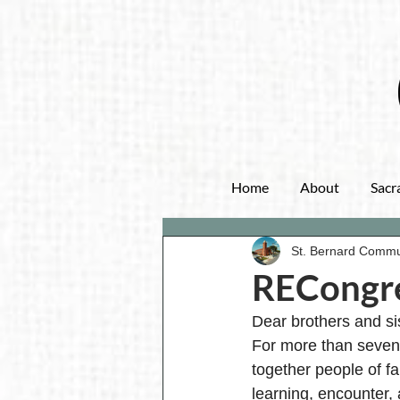
Home
About
Sacr
St. Bernard Commu
RECongr
Dear brothers and si
For more than seven
together people of fa
learning, encounter,