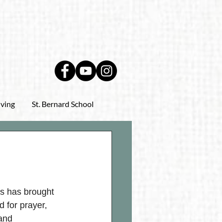
iving
St. Bernard School
s has brought 
 for prayer, 
and 