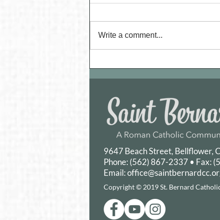
Write a comment...
Pilgrimage for Beatification of
Venerable Archbishop Fulton
Sheen
9647 Beach Street, Bellflower,
Phone: (562) 867-2337 • Fax: 
Email:
office@saintbernardcc.o
Copyright © 2019 St. Bernard Catholic