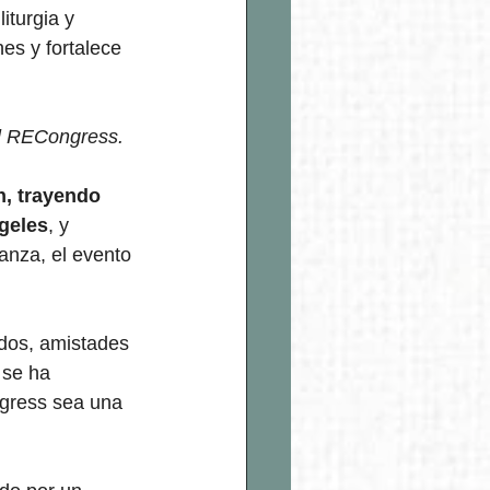
iturgia y 
es y fortalece 
el RECongress.
h, trayendo 
ngeles
, y 
anza, el evento 
rdos, amistades 
se ha 
gress sea una 