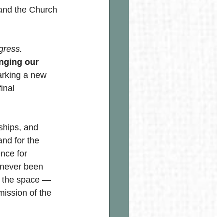
and the Church 
gress. 
nging our 
rking a new 
inal 
ships, and 
nd for the 
ce for 
 never been 
l the space — 
mission of the 