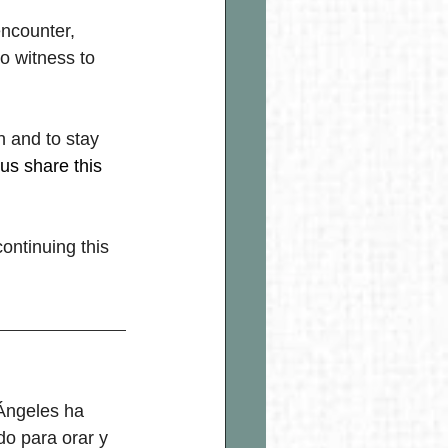
encounter, 
o witness to 
n and to stay 
us share this 
ntinuing this 
Ángeles ha 
o para orar y 