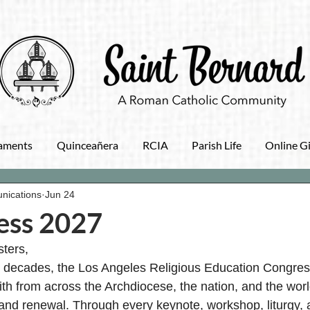
aments
Quinceañera
RCIA
Parish Life
Online G
nications
Jun 24
ess 2027
sters,
 decades, the Los Angeles Religious Education Congres
ith from across the Archdiocese, the nation, and the world
 and renewal. Through every keynote, workshop, liturgy, 