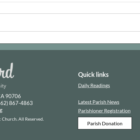
Baptized and Sent
One 
Quick links
Daily Readings
 CA 90706
Latest Parish News
(562) 867-4863
rg
Parishioner Registration
 Church. All Reserved.
Parish Donation