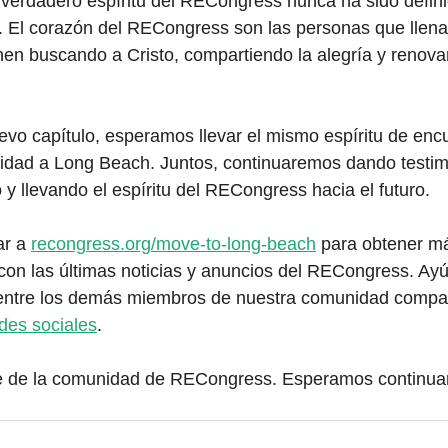
 verdadero espíritu del RECongress nunca ha sido defini
d. El corazón del RECongress son las personas que llen
únen buscando a Cristo, compartiendo la alegría y renova
vo capítulo, esperamos llevar el mismo espíritu de encu
idad a Long Beach. Juntos, continuaremos dando testimo
 y llevando el espíritu del RECongress hacia el futuro.
ar a 
recongress.org/move-to-long-beach
 para obtener m
con las últimas noticias y anuncios del RECongress. Ay
a entre los demás miembros de nuestra comunidad compar
edes sociales
.
te de la comunidad de RECongress. Esperamos continua